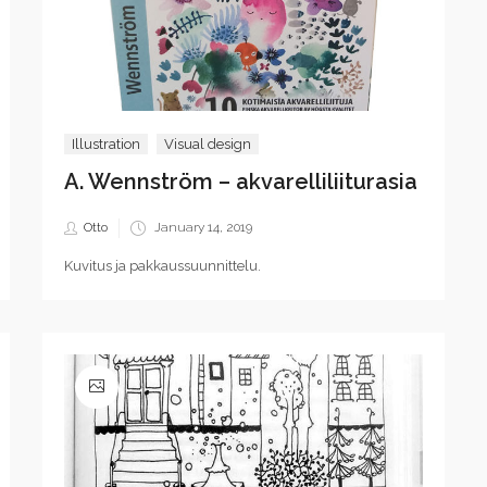
Illustration
Visual design
A. Wennström – akvarelliliiturasia
Posted
Otto
January 14, 2019
on
Kuvitus ja pakkaussuunnittelu.