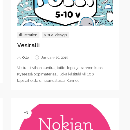
Illustration
Visual design
Vesiralli
Posted
Otto
January 20, 2019
on
Vesiralli-vihon kuvitus, taitto, logot ja kannen kuosi.
Kyseessä oppimateriaali, joka käsittää yli 100
lapsiaiheista uintipiirustusta. Kannet