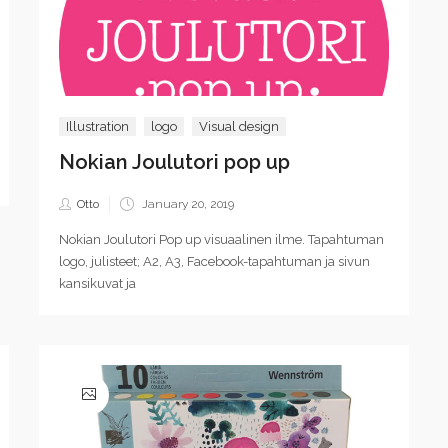
Illustration
logo
Visual design
Nokian Joulutori pop up
Posted
Otto
January 20, 2019
on
Nokian Joulutori Pop up visuaalinen ilme. Tapahtuman
logo, julisteet; A2, A3, Facebook-tapahtuman ja sivun
kansikuvat ja