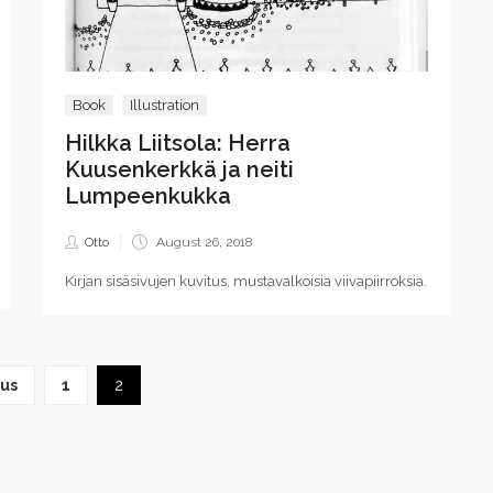
Book
Illustration
Hilkka Liitsola: Herra
Kuusenkerkkä ja neiti
Lumpeenkukka
Posted
Otto
August 26, 2018
on
Kirjan sisäsivujen kuvitus, mustavalkoisia viivapiirroksia.
us
1
2