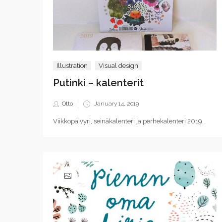
Illustration
Visual design
Putinki – kalenterit
Posted
Otto
January 14, 2019
on
Viikkopäivyri, seinäkalenteri ja perhekalenteri 2019.