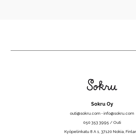
Sokru Oy
outi@sokru.com • info@sokru.com
050 353 3995 / Outi
Kyöpelinkatu 8 A 1, 37120 Nokia, Finl